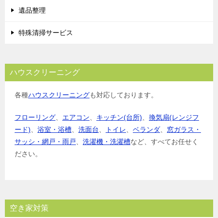
遺品整理
特殊清掃サービス
ハウスクリーニング
各種
ハウスクリーニング
も対応しております。
フローリング
、
エアコン
、
キッチン(台所)
、
換気扇(レンジフ
ード)
、
浴室・浴槽
、
洗面台
、
トイレ
、
ベランダ
、
窓ガラス・
サッシ・網戸・雨戸
、
洗濯機・洗濯槽
など、すべてお任せく
ださい。
空き家対策