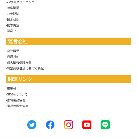
-ハウスクリーニング
-特殊清掃
-ハチ駆除
-庭木伐採
-庭木剪定
-草刈り
運営会社
-会社概要
-利用規約
-個人情報保護方針
-特定商取引法に基づく表記
関連リンク
-環境省
-SDGsについて
-家電製品協会
-遺品整理士協会