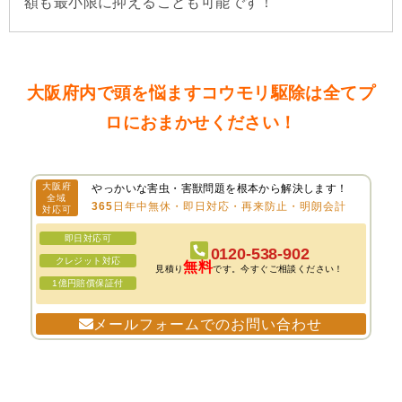
額も最小限に抑えることも可能です！
大阪府内で頭を悩ますコウモリ駆除は全てプ
ロにおまかせください！
大阪府
やっかいな害虫・害獣問題を根本から解決します！
全域
365日年中無休・即日対応・再来防止・明朗会計
対応可
即日対応可
0120-538-902
クレジット対応
無料
見積り
です。今すぐご相談ください！
1億円賠償保証付
メールフォームでのお問い合わせ