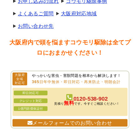
お申し込みの流れ
コウモリ駆除事例
よくあるご質問
大阪府対応地域
お問い合わせ先
大阪府内で頭を悩ますコウモリ駆除は全てプ
ロにおまかせください！
大阪府
やっかいな害虫・害獣問題を根本から解決します！
全域
365日年中無休・即日対応・再来防止・明朗会計
対応可
即日対応可
0120-538-902
クレジット対応
無料
見積り
です。今すぐご相談ください！
1億円賠償保証付
メールフォームでのお問い合わせ