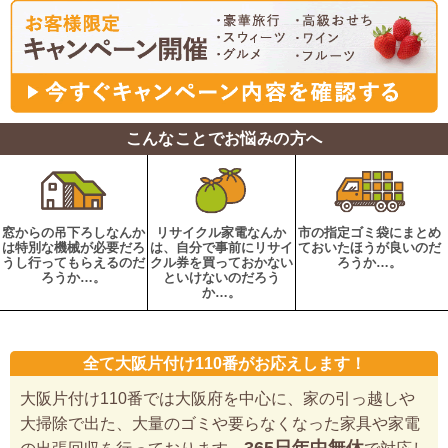
こんなことでお悩みの方へ
窓からの吊下ろしなんか
リサイクル家電なんか
市の指定ゴミ袋にまとめ
は特別な機械が必要だろ
は、自分で事前にリサイ
ておいたほうが良いのだ
うし行ってもらえるのだ
クル券を買っておかない
ろうか…。
ろうか…。
といけないのだろう
か…。
全て大阪片付け110番がお応えします！
大阪片付け110番では大阪府を中心に、家の引っ越しや
大掃除で出た、大量のゴミや要らなくなった家具や家電
365日年中無休