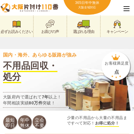
365日年中無休
大阪全域対応
必ずお読みください
お喜びの声
選ばれる理由
キャンペーン
国内・海外、あらゆる販路が強み
不用品回収・
お客様満足度
点
処分
大阪府内で選ばれて
7年
以上！
年間相談実績
80万件
突破！
少量の不用品から大量の不用品ま
最短
年中
立会
ですべて対応！
お得に処分！
即日
無休
不要