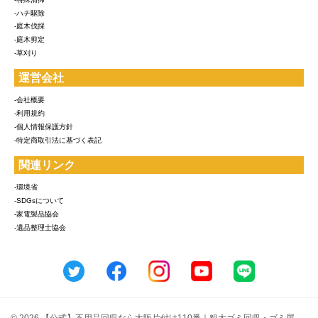
-ハチ駆除
-庭木伐採
-庭木剪定
-草刈り
運営会社
-会社概要
-利用規約
-個人情報保護方針
-特定商取引法に基づく表記
関連リンク
-環境省
-SDGsについて
-家電製品協会
-遺品整理士協会
© 2026 【公式】不用品回収なら大阪片付け110番｜粗大ゴミ回収・ゴミ屋