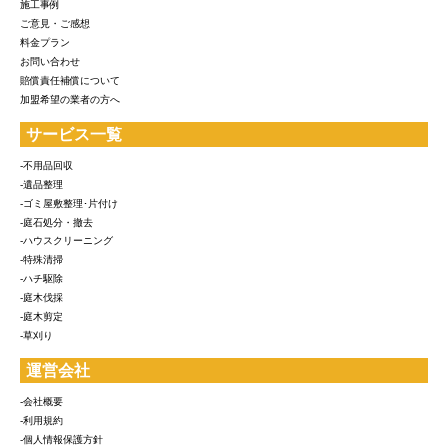
施工事例
ご意見・ご感想
料金プラン
お問い合わせ
賠償責任補償について
加盟希望の業者の方へ
サービス一覧
-不用品回収
-遺品整理
-ゴミ屋敷整理･片付け
-庭石処分・撤去
-ハウスクリーニング
-特殊清掃
-ハチ駆除
-庭木伐採
-庭木剪定
-草刈り
運営会社
-会社概要
-利用規約
-個人情報保護方針