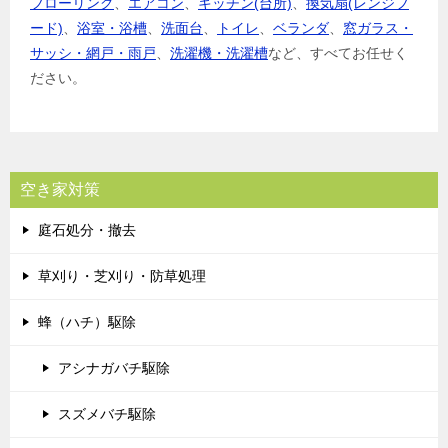
フローリング
、
エアコン
、
キッチン(台所)
、
換気扇(レンジフ
ード)
、
浴室・浴槽
、
洗面台
、
トイレ
、
ベランダ
、
窓ガラス・
サッシ・網戸・雨戸
、
洗濯機・洗濯槽
など、すべてお任せく
ださい。
空き家対策
庭石処分・撤去
草刈り・芝刈り・防草処理
蜂（ハチ）駆除
アシナガバチ駆除
スズメバチ駆除