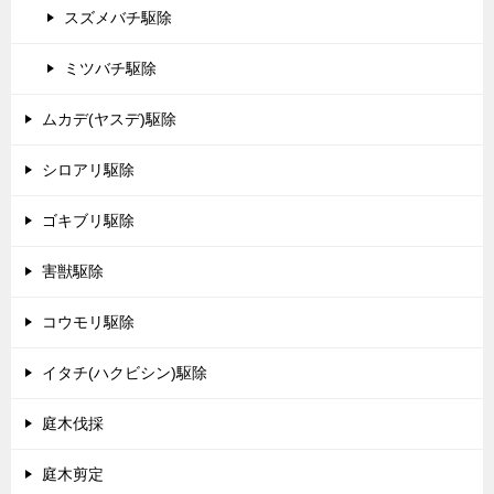
スズメバチ駆除
ミツバチ駆除
ムカデ(ヤスデ)駆除
シロアリ駆除
ゴキブリ駆除
害獣駆除
コウモリ駆除
イタチ(ハクビシン)駆除
庭木伐採
庭木剪定