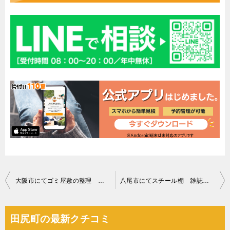
投
大阪市にてゴミ屋敷の整理 お客様の声
八尾市にてスチール棚 雑誌などの回収処分
稿
ナ
田尻町の最新クチコミ
ビ