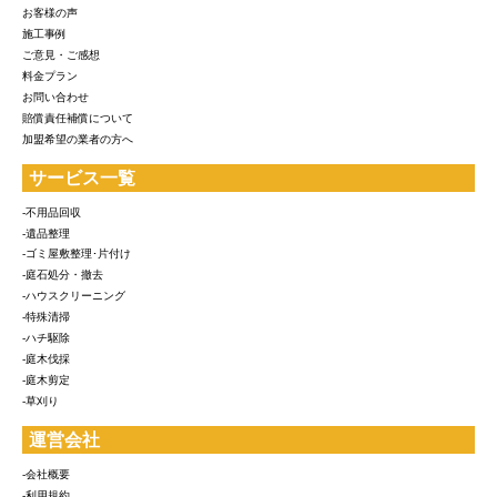
お客様の声
施工事例
ご意見・ご感想
料金プラン
お問い合わせ
賠償責任補償について
加盟希望の業者の方へ
サービス一覧
-不用品回収
-遺品整理
-ゴミ屋敷整理･片付け
-庭石処分・撤去
-ハウスクリーニング
-特殊清掃
-ハチ駆除
-庭木伐採
-庭木剪定
-草刈り
運営会社
-会社概要
-利用規約