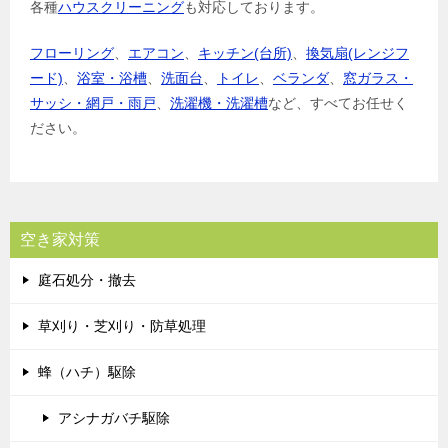
各種
ハウスクリーニング
も対応しております。
フローリング
、
エアコン
、
キッチン(台所)
、
換気扇(レンジフ
ード)
、
浴室・浴槽
、
洗面台
、
トイレ
、
ベランダ
、
窓ガラス・
サッシ・網戸・雨戸
、
洗濯機・洗濯槽
など、すべてお任せく
ださい。
空き家対策
庭石処分・撤去
草刈り・芝刈り・防草処理
蜂（ハチ）駆除
アシナガバチ駆除