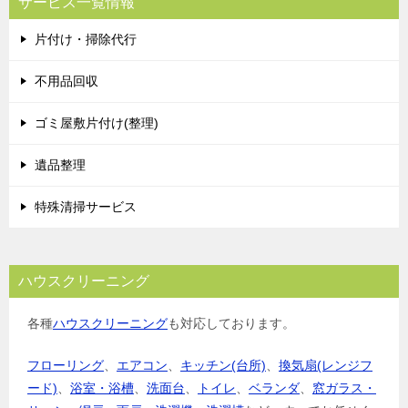
サービス一覧情報
片付け・掃除代行
不用品回収
ゴミ屋敷片付け(整理)
遺品整理
特殊清掃サービス
ハウスクリーニング
各種
ハウスクリーニング
も対応しております。
フローリング
、
エアコン
、
キッチン(台所)
、
換気扇(レンジフ
ード)
、
浴室・浴槽
、
洗面台
、
トイレ
、
ベランダ
、
窓ガラス・