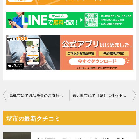
投
高槻市にて遺品廃棄のご依頼 お客様の声
東大阪市にて引越しに伴う不用品回収 お客様の声
稿
ナ
堺市の最新クチコミ
ビ
ゲ