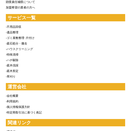
賠償責任補償について
加盟希望の業者の方へ
サービス一覧
-不用品回収
-遺品整理
-ゴミ屋敷整理･片付け
-庭石処分・撤去
-ハウスクリーニング
-特殊清掃
-ハチ駆除
-庭木伐採
-庭木剪定
-草刈り
運営会社
-会社概要
-利用規約
-個人情報保護方針
-特定商取引法に基づく表記
関連リンク