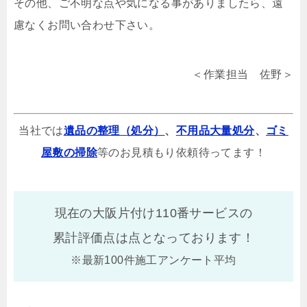
その他、ご不明な点や気になる事がありましたら、遠
慮なくお問い合わせ下さい。
＜作業担当 佐野＞
当社では
遺品の整理（処分）
、
不用品大量処分
、
ゴミ
屋敷の掃除
等のお見積もり依頼待ってます！
現在の大阪片付け110番サービスの
累計評価点は
点となっております！
※最新100件施工アンケート平均