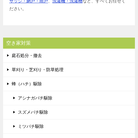
サッシ・網戸・雨戸
、
洗濯機・洗濯槽
など、すべてお任せく
ださい。
空き家対策
庭石処分・撤去
草刈り・芝刈り・防草処理
蜂（ハチ）駆除
アシナガバチ駆除
スズメバチ駆除
ミツバチ駆除