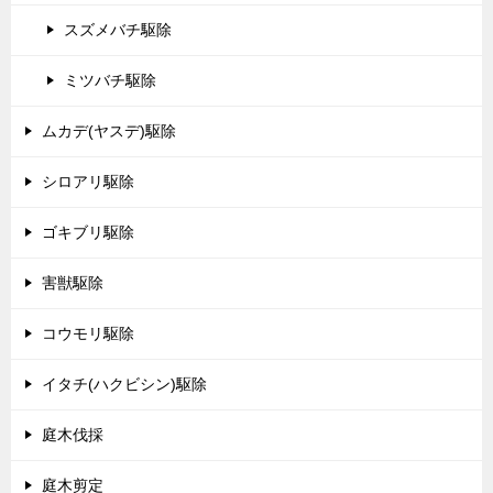
スズメバチ駆除
ミツバチ駆除
ムカデ(ヤスデ)駆除
シロアリ駆除
ゴキブリ駆除
害獣駆除
コウモリ駆除
イタチ(ハクビシン)駆除
庭木伐採
庭木剪定