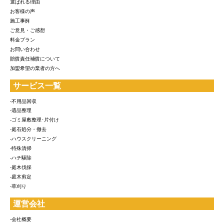
選ばれる理由
お客様の声
施工事例
ご意見・ご感想
料金プラン
お問い合わせ
賠償責任補償について
加盟希望の業者の方へ
サービス一覧
-不用品回収
-遺品整理
-ゴミ屋敷整理･片付け
-庭石処分・撤去
-ハウスクリーニング
-特殊清掃
-ハチ駆除
-庭木伐採
-庭木剪定
-草刈り
運営会社
-会社概要