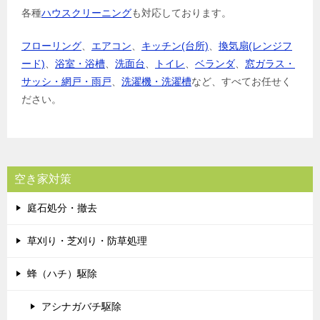
各種
ハウスクリーニング
も対応しております。
フローリング
、
エアコン
、
キッチン(台所)
、
換気扇(レンジフ
ード)
、
浴室・浴槽
、
洗面台
、
トイレ
、
ベランダ
、
窓ガラス・
サッシ・網戸・雨戸
、
洗濯機・洗濯槽
など、すべてお任せく
ださい。
空き家対策
庭石処分・撤去
草刈り・芝刈り・防草処理
蜂（ハチ）駆除
アシナガバチ駆除