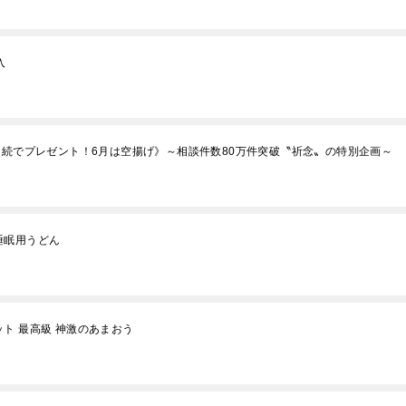
入
連続でプレゼント！6月は空揚げ》～相談件数80万件突破〝祈念〟の特別企画～
睡眠用うどん
ト 最高級 神激のあまおう