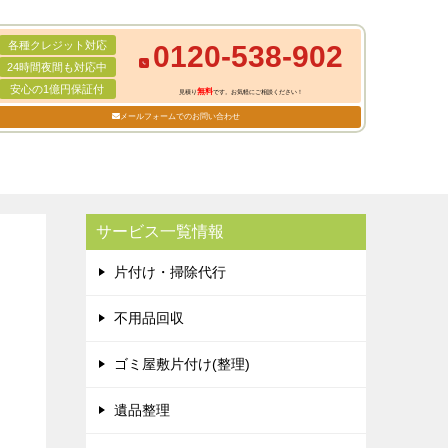
各種クレジット対応
0120-538-902
24時間夜間も対応中
安心の1億円保証付
無料
見積り
です。お気軽にご相談ください！
メールフォームでのお問い合わせ
サービス一覧情報
片付け・掃除代行
不用品回収
ゴミ屋敷片付け(整理)
遺品整理