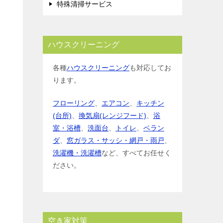
特殊清掃サービス
ハウスクリーニング
各種
ハウスクリーニング
も対応してお
ります。
フローリング
、
エアコン
、
キッチン
(台所)
、
換気扇(レンジフード)
、
浴
室・浴槽
、
洗面台
、
トイレ
、
ベラン
ダ
、
窓ガラス・サッシ・網戸・雨戸
、
洗濯機・洗濯槽
など、すべてお任せく
ださい。
空き家対策