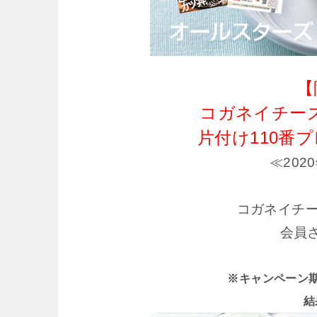
【
コガネイチー
片付け110番
≪202
コガネイチー
会員
※キャンペーン期間 
結