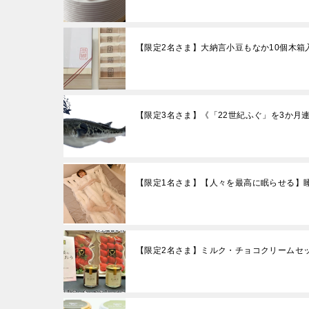
【限定2名さま】大納言小豆もなか10個木箱
【限定3名さま】《「22世紀ふぐ」を3か月
【限定1名さま】【人々を最高に眠らせる】
【限定2名さま】ミルク・チョコクリームセッ