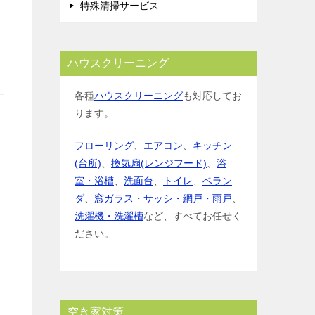
特殊清掃サービス
ハウスクリーニング
各種
ハウスクリーニング
も対応してお
ります。
フローリング
、
エアコン
、
キッチン
(台所)
、
換気扇(レンジフード)
、
浴
室・浴槽
、
洗面台
、
トイレ
、
ベラン
ダ
、
窓ガラス・サッシ・網戸・雨戸
、
洗濯機・洗濯槽
など、すべてお任せく
ださい。
空き家対策