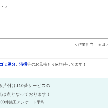
い＾＾
！
＜作業担当 岡田
ゴミ処分
、
清掃
等のお見積もり依頼待ってます！
阪片付け110番サービスの
点は
点となっております！
100件施工アンケート平均