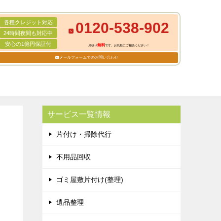
各種クレジット対応
0120-538-902
24時間夜間も対応中
安心の1億円保証付
無料
見積り
です。お気軽にご相談ください！
メールフォームでのお問い合わせ
サービス一覧情報
片付け・掃除代行
不用品回収
ゴミ屋敷片付け(整理)
遺品整理