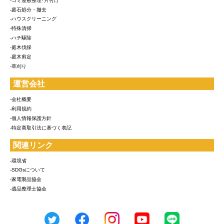
-ゴミ屋敷整理･片付け
-庭石処分・撤去
-ハウスクリーニング
-特殊清掃
-ハチ駆除
-庭木伐採
-庭木剪定
-草刈り
運営会社
-会社概要
-利用規約
-個人情報保護方針
-特定商取引法に基づく表記
関連リンク
-環境省
-SDGsについて
-家電製品協会
-遺品整理士協会