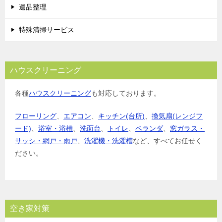
遺品整理
特殊清掃サービス
ハウスクリーニング
各種
ハウスクリーニング
も対応しております。
フローリング
、
エアコン
、
キッチン(台所)
、
換気扇(レンジフ
ード)
、
浴室・浴槽
、
洗面台
、
トイレ
、
ベランダ
、
窓ガラス・
サッシ・網戸・雨戸
、
洗濯機・洗濯槽
など、すべてお任せく
ださい。
空き家対策