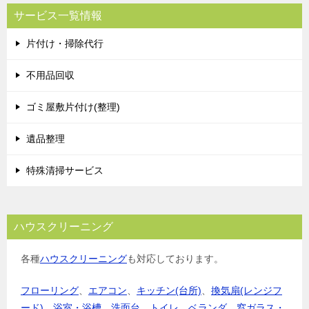
サービス一覧情報
片付け・掃除代行
不用品回収
ゴミ屋敷片付け(整理)
遺品整理
特殊清掃サービス
ハウスクリーニング
各種
ハウスクリーニング
も対応しております。
フローリング
、
エアコン
、
キッチン(台所)
、
換気扇(レンジフ
ード)
、
浴室・浴槽
、
洗面台
、
トイレ
、
ベランダ
、
窓ガラス・