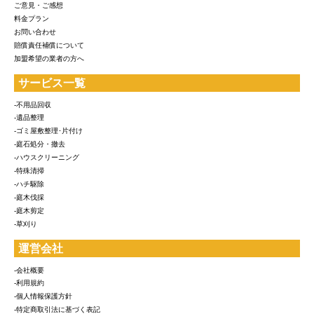
ご意見・ご感想
料金プラン
お問い合わせ
賠償責任補償について
加盟希望の業者の方へ
サービス一覧
-不用品回収
-遺品整理
-ゴミ屋敷整理･片付け
-庭石処分・撤去
-ハウスクリーニング
-特殊清掃
-ハチ駆除
-庭木伐採
-庭木剪定
-草刈り
運営会社
-会社概要
-利用規約
-個人情報保護方針
-特定商取引法に基づく表記