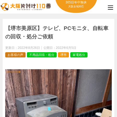
365日年中無休
大阪全域対応
【堺市美原区】テレビ、PCモニタ、自転車
の回収・処分ご依頼
更新日：
2022年8月26日
公開日：
2022年6月5日
お客様の声
不用品回収・処分
堺市
家電処分