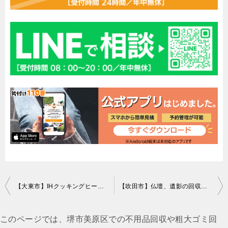
投
【大東市】IHクッキングヒーター、モニターの回収・処分ご依頼
【吹田市】仏壇、遺影の回収・処分ご依頼 お客様の声
稿
ナ
このページでは、堺市美原区での不用品回収や粗大ゴミ回