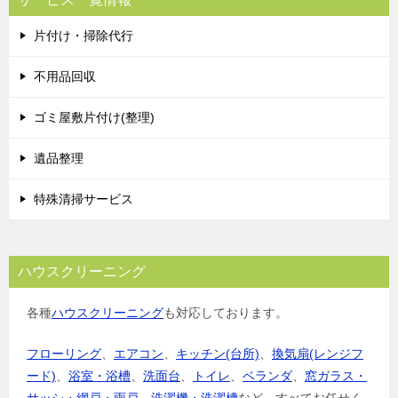
片付け・掃除代行
不用品回収
ゴミ屋敷片付け(整理)
遺品整理
特殊清掃サービス
ハウスクリーニング
各種
ハウスクリーニング
も対応しております。
フローリング
、
エアコン
、
キッチン(台所)
、
換気扇(レンジフ
ード)
、
浴室・浴槽
、
洗面台
、
トイレ
、
ベランダ
、
窓ガラス・
サッシ・網戸・雨戸
、
洗濯機・洗濯槽
など、すべてお任せく