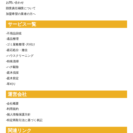
お問い合わせ
賠償責任補償について
加盟希望の業者の方へ
サービス一覧
-不用品回収
-遺品整理
-ゴミ屋敷整理･片付け
-庭石処分・撤去
-ハウスクリーニング
-特殊清掃
-ハチ駆除
-庭木伐採
-庭木剪定
-草刈り
運営会社
-会社概要
-利用規約
-個人情報保護方針
-特定商取引法に基づく表記
関連リンク