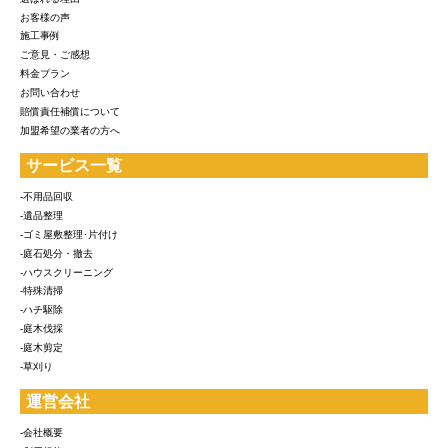
お客様の声
施工事例
ご意見・ご感想
料金プラン
お問い合わせ
賠償責任補償について
加盟希望の業者の方へ
サービス一覧
-不用品回収
-遺品整理
-ゴミ屋敷整理･片付け
-庭石処分・撤去
-ハウスクリーニング
-特殊清掃
-ハチ駆除
-庭木伐採
-庭木剪定
-草刈り
運営会社
-会社概要