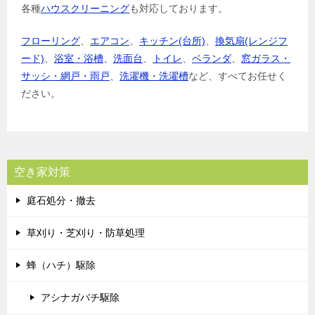
各種
ハウスクリーニング
も対応しております。
フローリング
、
エアコン
、
キッチン(台所)
、
換気扇(レンジフ
ード)
、
浴室・浴槽
、
洗面台
、
トイレ
、
ベランダ
、
窓ガラス・
サッシ・網戸・雨戸
、
洗濯機・洗濯槽
など、すべてお任せく
ださい。
空き家対策
庭石処分・撤去
草刈り・芝刈り・防草処理
蜂（ハチ）駆除
アシナガバチ駆除