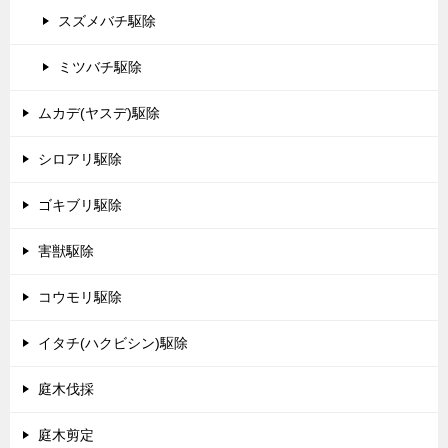
スズメバチ駆除
ミツバチ駆除
ムカデ(ヤスデ)駆除
シロアリ駆除
ゴキブリ駆除
害獣駆除
コウモリ駆除
イタチ(ハクビシン)駆除
庭木伐採
庭木剪定