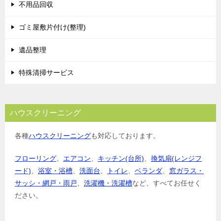
不用品回収
ゴミ屋敷片付け(整理)
遺品整理
特殊清掃サービス
ハウスクリーニング
各種
ハウスクリーニング
も対応しております。
フローリング
、
エアコン
、
キッチン(台所)
、
換気扇(レンジフ
ード)
、
浴室・浴槽
、
洗面台
、
トイレ
、
ベランダ
、
窓ガラス・
サッシ・網戸・雨戸
、
洗濯機・洗濯槽
など、すべてお任せく
ださい。