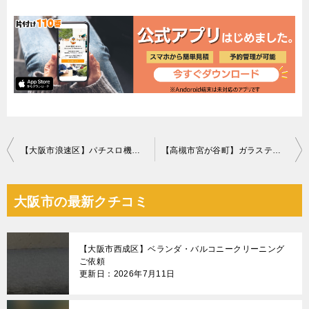
投
【大阪市浪速区】パチスロ機、アンテナの回収・処分 お客様の声
【高槻市宮が谷町】ガラステーブルの回収・処分 お客様の声
稿
ナ
大阪市の最新クチコミ
ビ
ゲ
【大阪市西成区】ベランダ・バルコニークリーニング
ー
ご依頼
更新日：2026年7月11日
シ
ョ