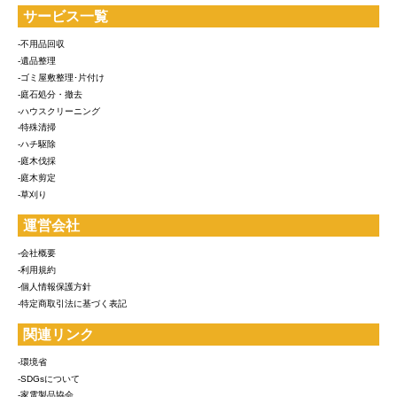
サービス一覧
-不用品回収
-遺品整理
-ゴミ屋敷整理･片付け
-庭石処分・撤去
-ハウスクリーニング
-特殊清掃
-ハチ駆除
-庭木伐採
-庭木剪定
-草刈り
運営会社
-会社概要
-利用規約
-個人情報保護方針
-特定商取引法に基づく表記
関連リンク
-環境省
-SDGsについて
-家電製品協会