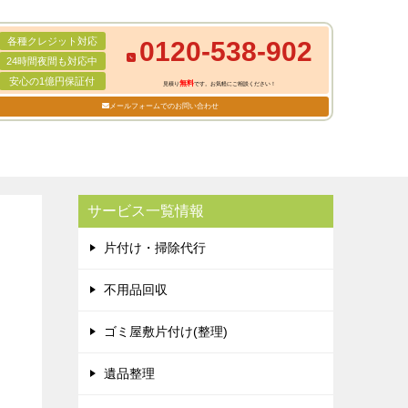
各種クレジット対応
0120-538-902
24時間夜間も対応中
安心の1億円保証付
無料
見積り
です。お気軽にご相談ください！
メールフォームでのお問い合わせ
サービス一覧情報
片付け・掃除代行
不用品回収
ゴミ屋敷片付け(整理)
遺品整理