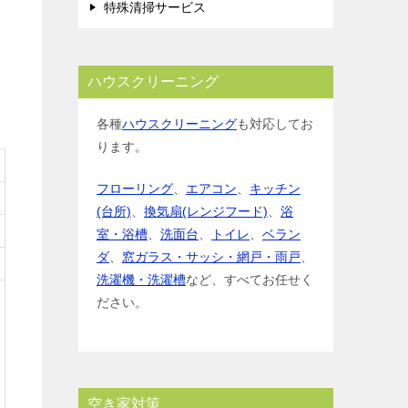
特殊清掃サービス
ハウスクリーニング
各種
ハウスクリーニング
も対応してお
ります。
フローリング
、
エアコン
、
キッチン
(台所)
、
換気扇(レンジフード)
、
浴
室・浴槽
、
洗面台
、
トイレ
、
ベラン
ダ
、
窓ガラス・サッシ・網戸・雨戸
、
洗濯機・洗濯槽
など、すべてお任せく
ださい。
空き家対策