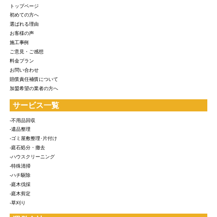
トップページ
初めての方へ
選ばれる理由
お客様の声
施工事例
ご意見・ご感想
料金プラン
お問い合わせ
賠償責任補償について
加盟希望の業者の方へ
サービス一覧
-不用品回収
-遺品整理
-ゴミ屋敷整理･片付け
-庭石処分・撤去
-ハウスクリーニング
-特殊清掃
-ハチ駆除
-庭木伐採
-庭木剪定
-草刈り