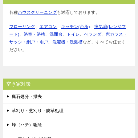
各種
ハウスクリーニング
も対応しております。
フローリング
、
エアコン
、
キッチン(台所)
、
換気扇(レンジフ
ード)
、
浴室・浴槽
、
洗面台
、
トイレ
、
ベランダ
、
窓ガラス・
サッシ・網戸・雨戸
、
洗濯機・洗濯槽
など、すべてお任せく
ださい。
空き家対策
庭石処分・撤去
草刈り・芝刈り・防草処理
蜂（ハチ）駆除