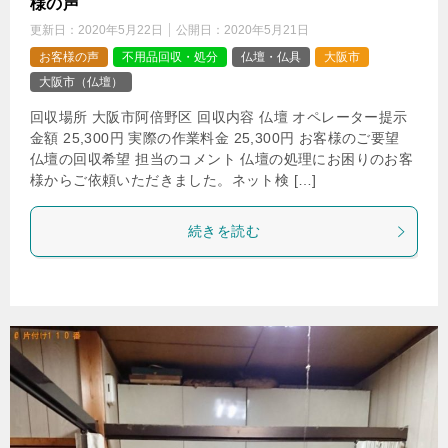
様の声
更新日：
2020年5月22日
公開日：
2020年5月21日
お客様の声
不用品回収・処分
仏壇・仏具
大阪市
大阪市（仏壇）
回収場所 大阪市阿倍野区 回収内容 仏壇 オペレーター提示
金額 25,300円 実際の作業料金 25,300円 お客様のご要望
仏壇の回収希望 担当のコメント 仏壇の処理にお困りのお客
様からご依頼いただきました。ネット検 […]
続きを読む