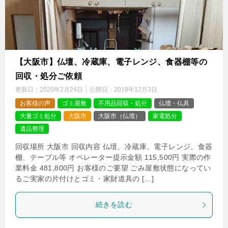
【大阪市】仏壇、冷蔵庫、電子レンジ、食器棚等の
回収・処分ご依頼
更新日：
2020年2月24日
公開日：
2019年12月3日
お客様の声
ゴミ屋敷
不用品回収・処分
仏壇・仏具
大量ゴミ処分
大阪市
大阪市（仏壇）
家電処分
遺品整理
回収場所 大阪市 回収内容 仏壇、冷蔵庫、電子レンジ、食器
棚、テーブル等 オペレーター提示金額 115,500円 実際の作
業料金 481,800円 お客様のご要望 ごみ屋敷状態になってい
るご実家の片付けとゴミ・家財道具の […]
続きを読む