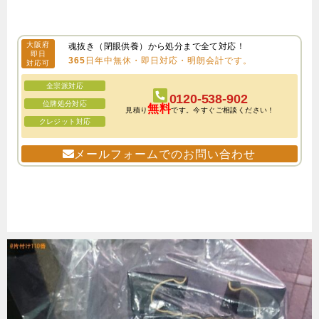
大阪府
魂抜き（閉眼供養）から処分まで全て対応！
即日
365日年中無休・即日対応・明朗会計です。
対応可
全宗派対応
0120-538-902
位牌処分対応
無料
見積り
です。今すぐご相談ください！
クレジット対応
メールフォームでのお問い合わせ