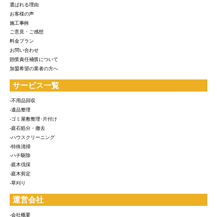
選ばれる理由
お客様の声
施工事例
ご意見・ご感想
料金プラン
お問い合わせ
賠償責任補償について
加盟希望の業者の方へ
サービス一覧
-不用品回収
-遺品整理
-ゴミ屋敷整理･片付け
-庭石処分・撤去
-ハウスクリーニング
-特殊清掃
-ハチ駆除
-庭木伐採
-庭木剪定
-草刈り
運営会社
-会社概要