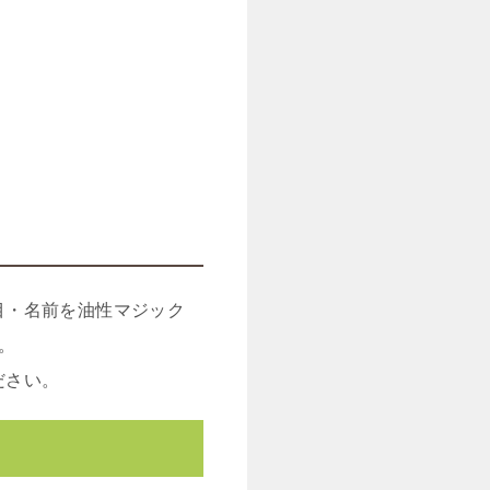
目・名前を油性マジック
。
ださい。