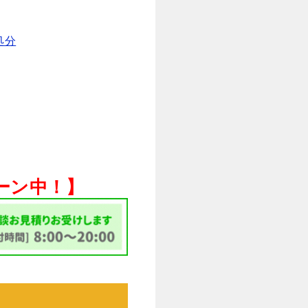
処分
ペーン中！】