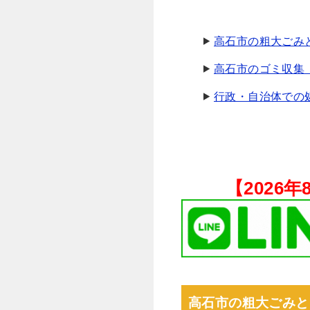
高石市の粗大ごみ
高石市のゴミ収集
行政・自治体での
【
2026
高石市の粗大ごみと