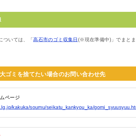
報
については、「
高石市のゴミ収集日
(※現在準備中)」でまと
大ゴミを捨てたい場合のお問い合わせ先
ームページ
shi.lg.jp/kakuka/soumu/seikatu_kankyou_ka/gomi_syuusyuu.ht