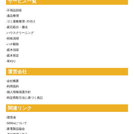
サービス一覧
-不用品回収
-遺品整理
-ゴミ屋敷整理･片付け
-庭石処分・撤去
-ハウスクリーニング
-特殊清掃
-ハチ駆除
-庭木伐採
-庭木剪定
-草刈り
運営会社
-会社概要
-利用規約
-個人情報保護方針
-特定商取引法に基づく表記
関連リンク
-環境省
-SDGsについて
-家電製品協会