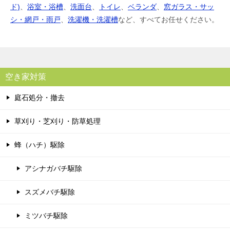
ド)
、
浴室・浴槽
、
洗面台
、
トイレ
、
ベランダ
、
窓ガラス・サッ
シ・網戸・雨戸
、
洗濯機・洗濯槽
など、すべてお任せください。
空き家対策
庭石処分・撤去
草刈り・芝刈り・防草処理
蜂（ハチ）駆除
アシナガバチ駆除
スズメバチ駆除
ミツバチ駆除