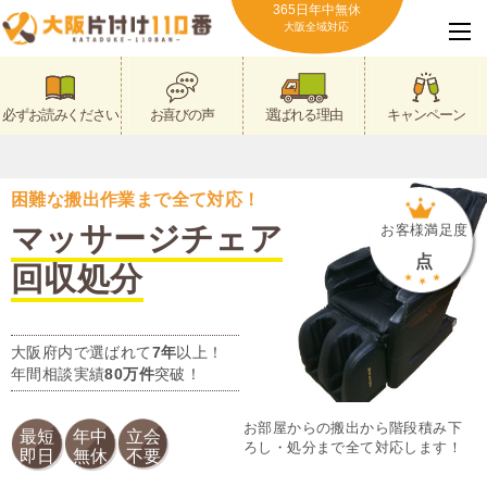
365日年中無休
大阪全域対応
必ずお読みください
お喜びの声
選ばれる理由
キャンペーン
困難な搬出作業まで全て対応！
マッサージチェア
お客様満足度
点
回収処分
大阪府内で選ばれて
7年
以上！
年間相談実績
80万件
突破！
お部屋からの搬出から階段積み下
最短
年中
立会
ろし・処分まで全て対応します！
即日
無休
不要