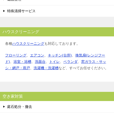
特殊清掃サービス
ハウスクリーニング
各種
ハウスクリーニング
も対応しております。
フローリング
、
エアコン
、
キッチン(台所)
、
換気扇(レンジフー
ド)
、
浴室・浴槽
、
洗面台
、
トイレ
、
ベランダ
、
窓ガラス・サッ
シ・網戸・雨戸
、
洗濯機・洗濯槽
など、すべてお任せください。
空き家対策
庭石処分・撤去