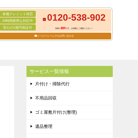
各種クレジット対応
0120-538-902
24時間夜間も対応中
安心の1億円保証付
無料
見積り
です。お気軽にご相談ください！
メールフォームでのお問い合わせ
サービス一覧情報
片付け・掃除代行
不用品回収
ゴミ屋敷片付け(整理)
遺品整理