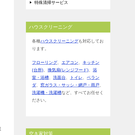
特殊清掃サービス
ハウスクリーニング
各種
ハウスクリーニング
も対応してお
ります。
フローリング
、
エアコン
、
キッチン
(台所)
、
換気扇(レンジフード)
、
浴
室・浴槽
、
洗面台
、
トイレ
、
ベラン
ダ
、
窓ガラス・サッシ・網戸・雨戸
、
洗濯機・洗濯槽
など、すべてお任せく
ださい。
ボ
空き家対策