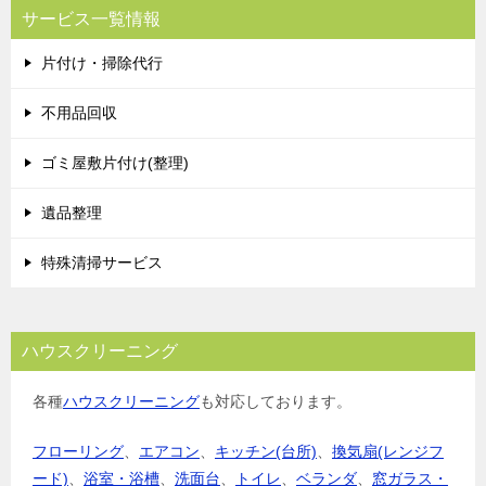
ビ
サービス一覧情報
ゲ
片付け・掃除代行
ー
シ
不用品回収
ョ
ゴミ屋敷片付け(整理)
ン
遺品整理
特殊清掃サービス
ハウスクリーニング
各種
ハウスクリーニング
も対応しております。
フローリング
、
エアコン
、
キッチン(台所)
、
換気扇(レンジフ
ード)
、
浴室・浴槽
、
洗面台
、
トイレ
、
ベランダ
、
窓ガラス・