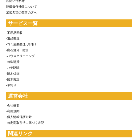
お問い合わせ
賠償責任補償について
加盟希望の業者の方へ
サービス一覧
-不用品回収
-遺品整理
-ゴミ屋敷整理･片付け
-庭石処分・撤去
-ハウスクリーニング
-特殊清掃
-ハチ駆除
-庭木伐採
-庭木剪定
-草刈り
運営会社
-会社概要
-利用規約
-個人情報保護方針
-特定商取引法に基づく表記
関連リンク