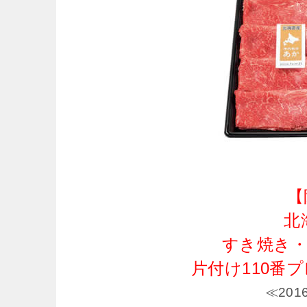
【
北
すき焼き
片付け110番
≪20