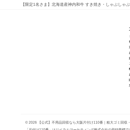
【限定1名さま】北海道産神内和牛 すき焼き・しゃぶしゃぶ
ゲ
ー
シ
ョ
ン
© 2026 【公式】不用品回収なら大阪片付け110番｜粗大ゴミ回
「片付け110番」はリベラルマーケティング株式会社の登録商標です