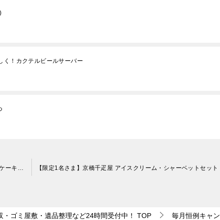
)
楽しく！カクテルビールサーバー
つ
【限定3名さま】 MARLOW”春のギフトセット「紅白プリン＆ケーキセット」” 片付け110番プレゼントキャンペーン！！
収・ゴミ屋敷・遺品整理など24時間受付中！
TOP
毎月恒例キャン