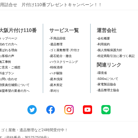
用詰合せ 片付け110番プレゼントキャンペーン！！
大阪片付け110番
サービス一覧
運営会社
トップページ
-不用品回収
-会社概要
初めての方へ
-遺品整理
-利用規約
選ばれる理由
-ゴミ屋敷整理･片付け
-個人情報保護方針
お客様の声
-庭石処分・撤去
-特定商取引法に基づく表記
施工事例
-ハウスクリーニング
関連リンク
ご意見・ご感想
-特殊清掃
-環境省
料金プラン
-ハチ駆除
-SDGsについて
お問い合わせ
-庭木伐採
-家電製品協会
賠償責任補償について
-庭木剪定
-遺品整理士協会
加盟希望の業者の方へ
-草刈り
収・ゴミ屋敷・遺品整理など24時間受付中！
（登録番号：第5757509号）