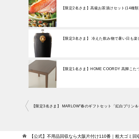
【限定2名さま】高級お茶漬けセット(14種類
【限定3名さま】 冷えた飲み物で暑い日も
【限定1名さま】HOME COORDY 高脚こた
投
稿
ナ
ビ
【公式】不用品回収なら大阪片付け110番｜粗大ゴミ回