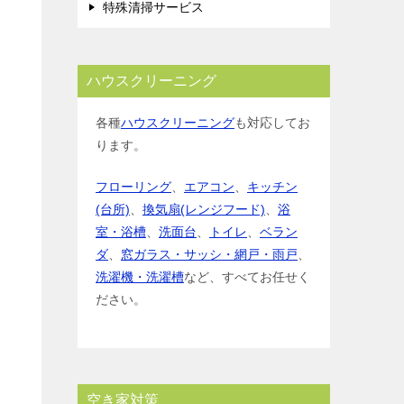
特殊清掃サービス
ハウスクリーニング
各種
ハウスクリーニング
も対応してお
ります。
フローリング
、
エアコン
、
キッチン
(台所)
、
換気扇(レンジフード)
、
浴
室・浴槽
、
洗面台
、
トイレ
、
ベラン
ダ
、
窓ガラス・サッシ・網戸・雨戸
、
洗濯機・洗濯槽
など、すべてお任せく
ださい。
空き家対策