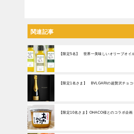
関連記事
【限定5名】 世界一美味しいオリーブオイル
【限定1名さま】 BVLGARIの超贅沢チョ
【限定10名さま】OHACO様とのコラボ企