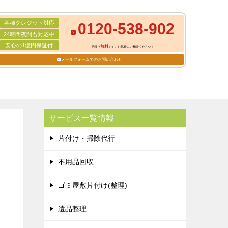
各種クレジット対応
0120-538-902
24時間夜間も対応中
安心の1億円保証付
無料
見積り
です。お気軽にご相談ください！
メールフォームでのお問い合わせ
サービス一覧情報
片付け・掃除代行
不用品回収
ゴミ屋敷片付け(整理)
遺品整理