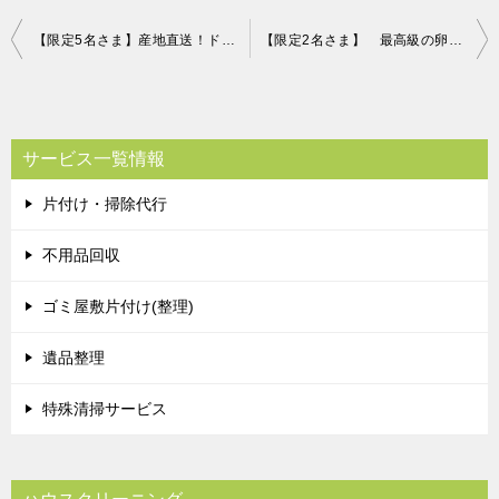
投
【限定5名さま】産地直送！ドドンと約7kg！愛媛みかん 片付け110番プレゼント！
【限定2名さま】 最高級の卵「輝」！ 片付け110番プレゼントキャンペーン！！
稿
ナ
ビ
サービス一覧情報
ゲ
片付け・掃除代行
ー
シ
不用品回収
ョ
ゴミ屋敷片付け(整理)
ン
遺品整理
特殊清掃サービス