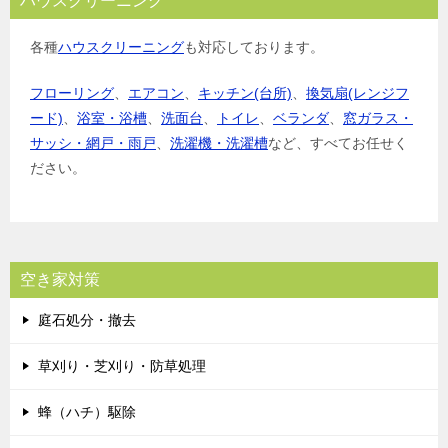
ハウスクリーニング
各種
ハウスクリーニング
も対応しております。
フローリング
、
エアコン
、
キッチン(台所)
、
換気扇(レンジフ
ード)
、
浴室・浴槽
、
洗面台
、
トイレ
、
ベランダ
、
窓ガラス・
サッシ・網戸・雨戸
、
洗濯機・洗濯槽
など、すべてお任せく
ださい。
空き家対策
庭石処分・撤去
草刈り・芝刈り・防草処理
蜂（ハチ）駆除