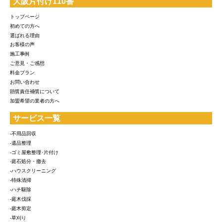
大阪片付け110番
トップページ
初めての方へ
選ばれる理由
お客様の声
施工事例
ご意見・ご感想
料金プラン
お問い合わせ
賠償責任補償について
加盟希望の業者の方へ
サービス一覧
-不用品回収
-遺品整理
-ゴミ屋敷整理･片付け
-庭石処分・撤去
-ハウスクリーニング
-特殊清掃
-ハチ駆除
-庭木伐採
-庭木剪定
-草刈り