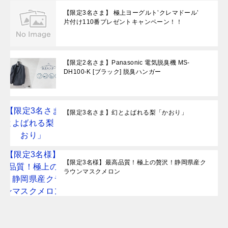
【限定3名さま】 極上ヨーグルト’クレマドール’
片付け110番プレゼントキャンペーン！！
【限定2名さま】Panasonic 電気脱臭機 MS-
DH100-K [ブラック] 脱臭ハンガー
【限定3名さま】幻とよばれる梨「かおり」
【限定3名様】最高品質！極上の贅沢！静岡県産ク
ラウンマスクメロン