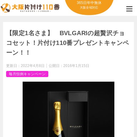
365日年中無休
大阪全域対応
【限定1名さま】 BVLGARIの超贅沢チョ
コセット！片付け110番プレゼントキャンペ
ーン！！
更新日：
2022年4月8日
公開日：
2016年1月15日
毎月恒例キャンペーン