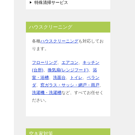
特殊清掃サービス
ハウスクリーニング
各種
ハウスクリーニング
も対応してお
ります。
フローリング
、
エアコン
、
キッチン
(台所)
、
換気扇(レンジフード)
、
浴
室・浴槽
、
洗面台
、
トイレ
、
ベラン
ダ
、
窓ガラス・サッシ・網戸・雨戸
、
洗濯機・洗濯槽
など、すべてお任せく
ださい。
空き家対策