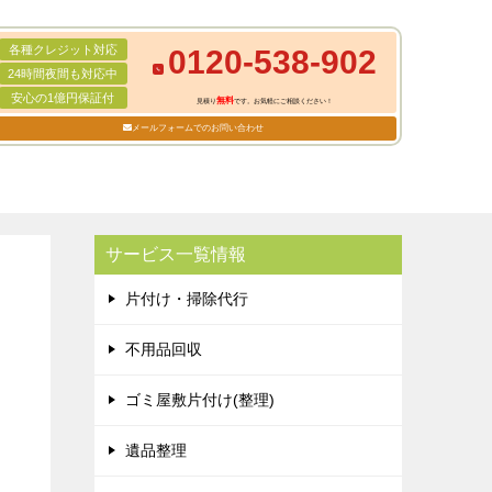
各種クレジット対応
0120-538-902
24時間夜間も対応中
安心の1億円保証付
無料
見積り
です。お気軽にご相談ください！
メールフォームでのお問い合わせ
サービス一覧情報
片付け・掃除代行
不用品回収
ゴミ屋敷片付け(整理)
遺品整理