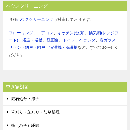
ハウスクリーニング
各種
ハウスクリーニング
も対応しております。
フローリング
、
エアコン
、
キッチン(台所)
、
換気扇(レンジフ
ード)
、
浴室・浴槽
、
洗面台
、
トイレ
、
ベランダ
、
窓ガラス・
サッシ・網戸・雨戸
、
洗濯機・洗濯槽
など、すべてお任せく
ださい。
空き家対策
庭石処分・撤去
草刈り・芝刈り・防草処理
蜂（ハチ）駆除