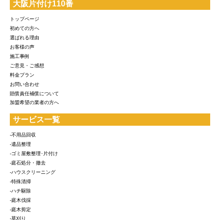
大阪片付け110番
トップページ
初めての方へ
選ばれる理由
お客様の声
施工事例
ご意見・ご感想
料金プラン
お問い合わせ
賠償責任補償について
加盟希望の業者の方へ
サービス一覧
-不用品回収
-遺品整理
-ゴミ屋敷整理･片付け
-庭石処分・撤去
-ハウスクリーニング
-特殊清掃
-ハチ駆除
-庭木伐採
-庭木剪定
-草刈り