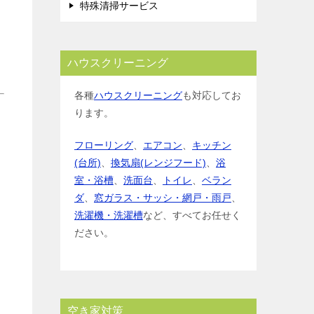
特殊清掃サービス
ハウスクリーニング
各種
ハウスクリーニング
も対応してお
ります。
フローリング
、
エアコン
、
キッチン
(台所)
、
換気扇(レンジフード)
、
浴
室・浴槽
、
洗面台
、
トイレ
、
ベラン
ダ
、
窓ガラス・サッシ・網戸・雨戸
、
洗濯機・洗濯槽
など、すべてお任せく
ださい。
空き家対策