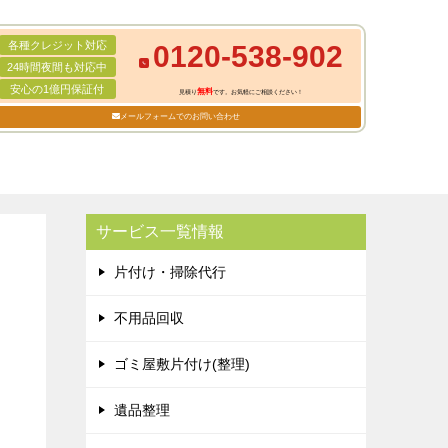
各種クレジット対応
0120-538-902
24時間夜間も対応中
安心の1億円保証付
無料
見積り
です。お気軽にご相談ください！
メールフォームでのお問い合わせ
サービス一覧情報
片付け・掃除代行
不用品回収
ゴミ屋敷片付け(整理)
遺品整理