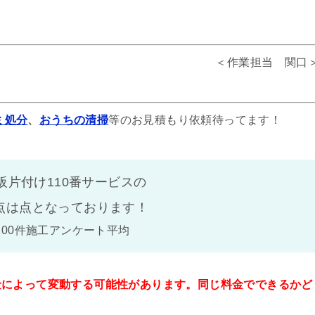
＜作業担当 関口
ミ処分
、
おうちの清掃
等のお見積もり依頼待ってます！
阪片付け110番サービスの
点は
点となっております！
100件施工アンケート平均
金によって変動する可能性があります。同じ料金でできるかど
。