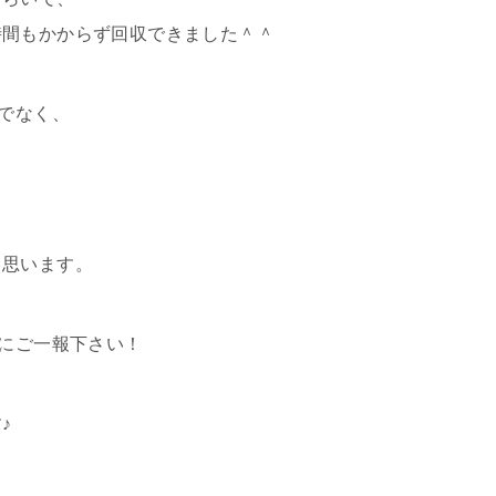
時間もかからず回収できました＾＾
みでなく、
！
と思います。
番にご一報下さい！
♪