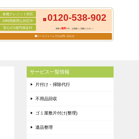
各種クレジット対応
0120-538-902
24時間夜間も対応中
安心の1億円保証付
無料
見積り
です。お気軽にご相談ください！
メールフォームでのお問い合わせ
サービス一覧情報
片付け・掃除代行
不用品回収
ゴミ屋敷片付け(整理)
遺品整理