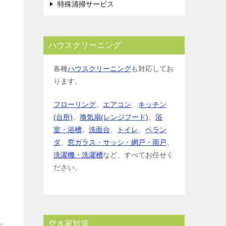
特殊清掃サービス
ハウスクリーニング
各種
ハウスクリーニング
も対応してお
ります。
フローリング
、
エアコン
、
キッチン
(台所)
、
換気扇(レンジフード)
、
浴
室・浴槽
、
洗面台
、
トイレ
、
ベラン
ダ
、
窓ガラス・サッシ・網戸・雨戸
、
洗濯機・洗濯槽
など、すべてお任せく
ださい。
空き家対策