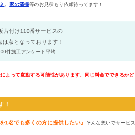
ミ
、
家の清掃
等のお見積もり依頼待ってます！
阪片付け110番サービスの
点は
点となっております！
100件施工アンケート平均
金によって変動する可能性があります。同じ料金でできるかど
。
す！
を1名でも多くの方に提供したい』
そんな想いでサービ