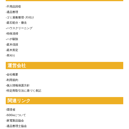
-不用品回収
-遺品整理
-ゴミ屋敷整理･片付け
-庭石処分・撤去
-ハウスクリーニング
-特殊清掃
-ハチ駆除
-庭木伐採
-庭木剪定
-草刈り
運営会社
-会社概要
-利用規約
-個人情報保護方針
-特定商取引法に基づく表記
関連リンク
-環境省
-SDGsについて
-家電製品協会
-遺品整理士協会