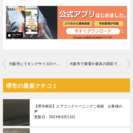
投
大阪市にてキングサイズのベッドの回収に伺ったお客サマの声
大阪市で家電や家具の回収で即日対応させて頂いたお客様の声
稿
ナ
堺市の最新クチコミ
ビ
ゲ
【堺市南区】エアコンクリーニングご依頼 お客様の
ー
声
更新日：2024年8月13日
シ
ョ