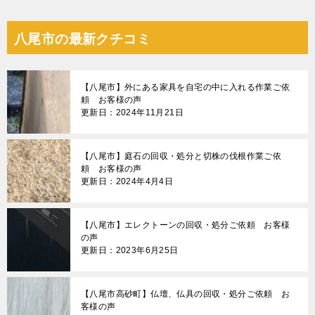
稿
ナ
八尾市の最新クチコミ
ビ
ゲ
【八尾市】外にある家具を自宅の中に入れる作業ご依
ー
頼 お客様の声
更新日：2024年11月21日
シ
ョ
【八尾市】庭石の回収・処分と切株の伐根作業ご依
ン
頼 お客様の声
更新日：2024年4月4日
【八尾市】エレクトーンの回収・処分ご依頼 お客様
の声
更新日：2023年6月25日
【八尾市高砂町】仏壇、仏具の回収・処分ご依頼 お
客様の声