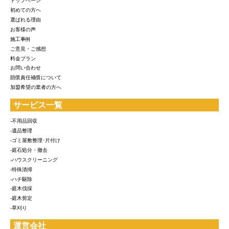
トップページ
初めての方へ
選ばれる理由
お客様の声
施工事例
ご意見・ご感想
料金プラン
お問い合わせ
賠償責任補償について
加盟希望の業者の方へ
サービス一覧
-不用品回収
-遺品整理
-ゴミ屋敷整理･片付け
-庭石処分・撤去
-ハウスクリーニング
-特殊清掃
-ハチ駆除
-庭木伐採
-庭木剪定
-草刈り
運営会社