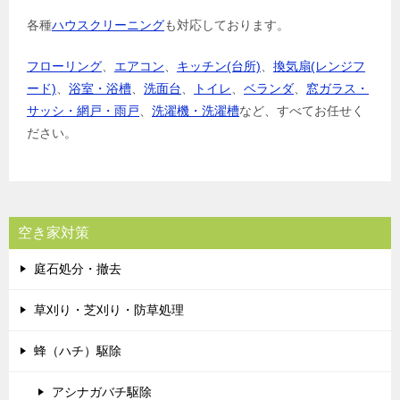
各種
ハウスクリーニング
も対応しております。
フローリング
、
エアコン
、
キッチン(台所)
、
換気扇(レンジフ
ード)
、
浴室・浴槽
、
洗面台
、
トイレ
、
ベランダ
、
窓ガラス・
サッシ・網戸・雨戸
、
洗濯機・洗濯槽
など、すべてお任せく
ださい。
空き家対策
庭石処分・撤去
草刈り・芝刈り・防草処理
蜂（ハチ）駆除
アシナガバチ駆除