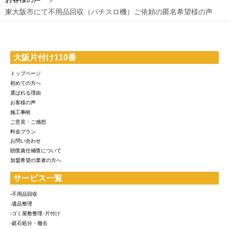
東大阪市にて不用品回収（パチスロ機）ご依頼の匿名希望様の声
大阪片付け110番
トップページ
初めての方へ
選ばれる理由
お客様の声
施工事例
ご意見・ご感想
料金プラン
お問い合わせ
賠償責任補償について
加盟希望の業者の方へ
サービス一覧
-不用品回収
-遺品整理
-ゴミ屋敷整理･片付け
-庭石処分・撤去