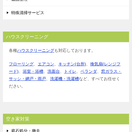
特殊清掃サービス
ハウスクリーニング
各種
ハウスクリーニング
も対応しております。
フローリング
、
エアコン
、
キッチン(台所)
、
換気扇(レンジフ
ード)
、
浴室・浴槽
、
洗面台
、
トイレ
、
ベランダ
、
窓ガラス・
サッシ・網戸・雨戸
、
洗濯機・洗濯槽
など、すべてお任せく
ださい。
空き家対策
庭石処分・撤去