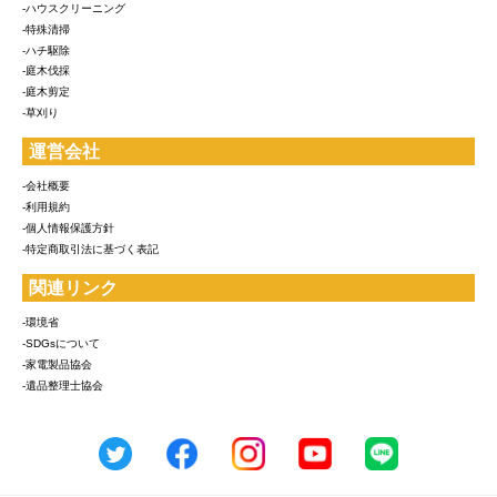
-ハウスクリーニング
-特殊清掃
-ハチ駆除
-庭木伐採
-庭木剪定
-草刈り
運営会社
-会社概要
-利用規約
-個人情報保護方針
-特定商取引法に基づく表記
関連リンク
-環境省
-SDGsについて
-家電製品協会
-遺品整理士協会