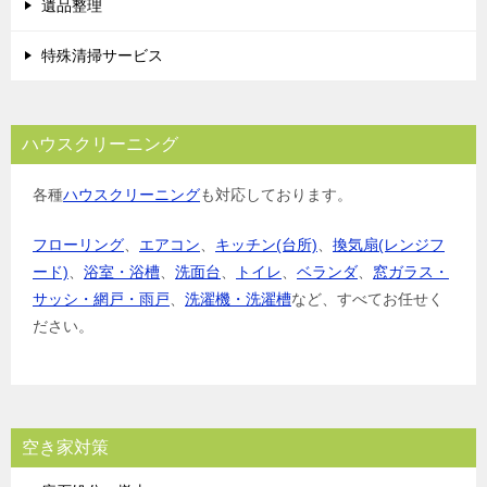
遺品整理
特殊清掃サービス
ハウスクリーニング
各種
ハウスクリーニング
も対応しております。
フローリング
、
エアコン
、
キッチン(台所)
、
換気扇(レンジフ
ード)
、
浴室・浴槽
、
洗面台
、
トイレ
、
ベランダ
、
窓ガラス・
サッシ・網戸・雨戸
、
洗濯機・洗濯槽
など、すべてお任せく
ださい。
空き家対策