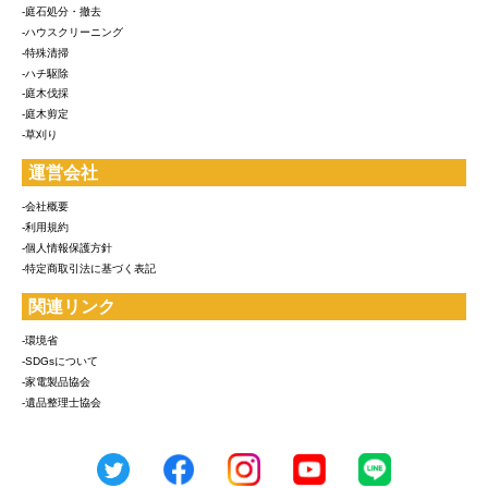
-庭石処分・撤去
-ハウスクリーニング
-特殊清掃
-ハチ駆除
-庭木伐採
-庭木剪定
-草刈り
運営会社
-会社概要
-利用規約
-個人情報保護方針
-特定商取引法に基づく表記
関連リンク
-環境省
-SDGsについて
-家電製品協会
-遺品整理士協会