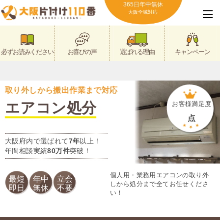
365日年中無休
大阪全域対応
必ずお読みください
お喜びの声
選ばれる理由
キャンペーン
取り外しから搬出作業まで対応
エアコン処分
お客様満足度
点
大阪府内で選ばれて
7年
以上！
年間相談実績
80万件
突破！
個人用・業務用エアコンの取り外
最短
年中
立会
しから処分まで全てお任せくださ
即日
無休
不要
い！